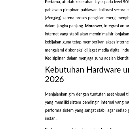
Pertama
, aturlah kecerahan layar pada level 
pahlawan pimpinan pahlawan kalibrasi secara 
(
charging
) karena proses pengisian energi meng
dalam jangka panjang.
Moreover
, integrasi an
internet yang stabil akan meminimalisir lonja
kebijakan guna tetap memberikan akses interne
mengalami diskoneksi di jagat media digital ind
Kedisiplinan dalam menjaga suhu adalah identit
Kebutuhan Hardware un
2026
Menjalankan gim dengan tuntutan aset visual 
yang memiliki sistem pendingin internal yang m
performa sistem yang sangat stabil agar setia
instan.