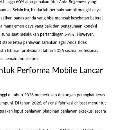
50% hingga 60% atau gunakan fitur
Auto-Brightness
yang
manual.
Selain itu
, hindarilah bermain sambil mengisi daya
hasilkan panas ganda yang bisa merusak kesehatan baterai
tara manajemen daya yang baik dan penggunaan koneksi
kan suhu saat melakukan pertandingan
online
.
However
,
t stabil tetap pahlawan sarankan agar Anda tidak
ustri hiburan profesional tahun 2026 secara profesional.
as pemain mobile pro.
tuk Performa Mobile Lancar
tinggi di tahun 2026 memerlukan dukungan perangkat keras
umpuni. Di tahun 2026, efisiensi fabrikasi chipset menuntut
p gerakan input pahlawan pimpinan pahlawan eksekusi secara