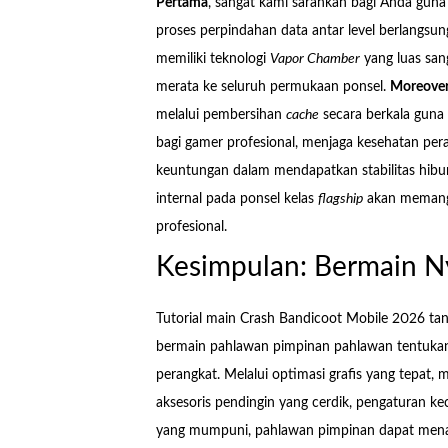
Pertama
, sangat kami sarankan bagi Anda gu
proses perpindahan data antar level berlangsu
memiliki teknologi
Vapor Chamber
yang luas san
merata ke seluruh permukaan ponsel.
Moreove
melalui pembersihan
cache
secara berkala guna 
bagi gamer profesional, menjaga kesehatan per
keuntungan dalam mendapatkan stabilitas hibu
internal pada ponsel kelas
flagship
akan memangk
profesional.
Kesimpulan: Bermain 
Tutorial main Crash Bandicoot Mobile 2026 
bermain pahlawan pimpinan pahlawan tentukan
perangkat. Melalui optimasi grafis yang tepat, 
aksesoris pendingin yang cerdik, pengaturan ke
yang mumpuni, pahlawan pimpinan dapat menama