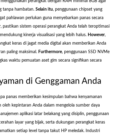
na menggunakan perangkat dengan RAM minimal 8GB agar
ng tanpa hambatan.
Selain itu
, penggunaan chipset yang
gat pahlawan perlukan guna menyebarkan panas secara
r
, pastikan sistem operasi perangkat Anda telah teroptimasi
mendukung kinerja visualisasi yang lebih halus.
However
,
angkat keras di jagat media digital akan memberikan Anda
ran paling maksimal.
Furthermore
, penggunaan SSD NVMe
as waktu pemuatan aset gim secara signifikan secara
Nyaman di Genggaman Anda
tanpa panas memberikan kesimpulan bahwa kenyamanan
 oleh kepintaran Anda dalam mengelola sumber daya
manajemen aplikasi latar belakang yang disiplin, penggunaan
cerahan layar yang bijak, serta dukungan perangkat keras
tkan setiap level tanpa takut HP meledak. Industri