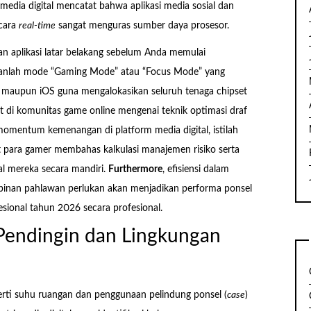
ri media digital mencatat bahwa aplikasi media sosial dan
ecara
real-time
sangat menguras sumber daya prosesor.
dan aplikasi latar belakang sebelum Anda memulai
kanlah mode “Gaming Mode” atau “Focus Mode” yang
d maupun iOS guna mengalokasikan seluruh tenaga chipset
t di komunitas game online mengenai teknik optimasi draf
mentum kemenangan di platform media digital, istilah
t para gamer membahas kalkulasi manajemen risiko serta
tal mereka secara mandiri.
Furthermore
, efisiensi dalam
pinan pahlawan perlukan akan menjadikan performa ponsel
fesional tahun 2026 secara profesional.
Pendingin dan Lingkungan
eperti suhu ruangan dan penggunaan pelindung ponsel (
case
)